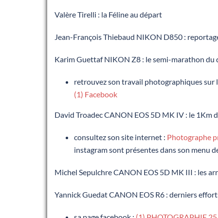
Valère Tirelli : la Féline au départ
Jean-François Thiebaud NIKON D850 : reportage 
Karim Guettaf NIKON Z8 : le semi-marathon du dé
retrouvez son travail photographiques sur 
(1) Facebook
David Troadec CANON EOS 5D MK IV : le 1Km du dé
consultez son site internet :
Photographe pr
instagram sont présentes dans son menu d
Michel Sepulchre CANON EOS 5D MK III : les arr
Yannick Guedat CANON EOS R6 : derniers efforts d
sa page facebook :
(1) PHOTOGRAPHIE 25 